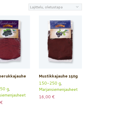
herukkajauhe
Mustikkajauhe 150g
150-250 g
,
50 g
,
Marjansiemenjauheet
siemenjauheet
16,00
€
€