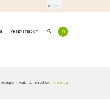
LOGIN
ME
YHTEYSTIEDOT
kkokauppa
Marjansiemenjauheet
150-250 g