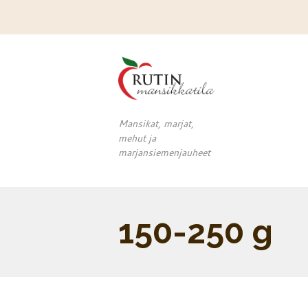
Mansikat, marjat,
mehut ja
marjansiemenjauheet
150-250 g